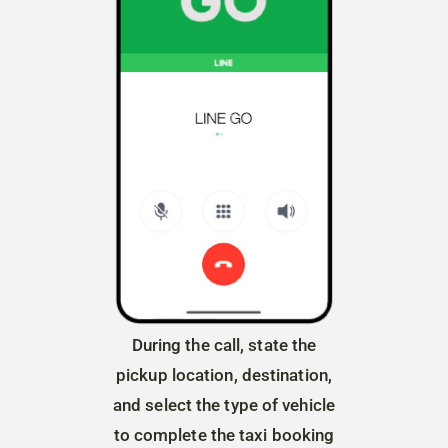
g the official
During the call, state the
Click-to-ca
ke a call for
pickup location, destination,
activated t
ooking
and select the type of vehicle
LINE offic
to complete the taxi booking