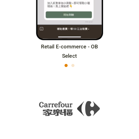
AI Solutoin
Retail E-commerce - OB
Select