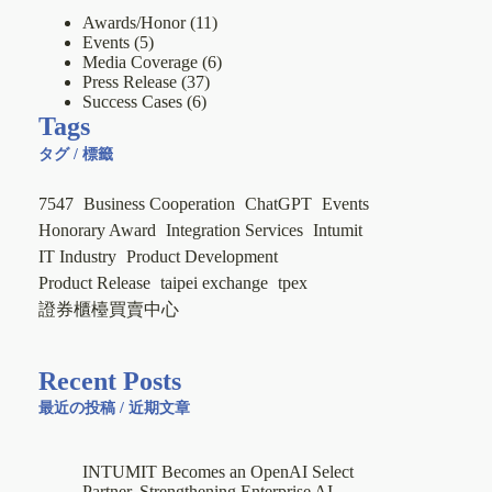
Awards/Honor
(11)
Events
(5)
Media Coverage
(6)
Press Release
(37)
Success Cases
(6)
Tags
タグ / 標籤
7547
Business Cooperation
ChatGPT
Events
Honorary Award
Integration Services
Intumit
IT Industry
Product Development
Product Release
taipei exchange
tpex
證券櫃檯買賣中心
Recent Posts
最近の投稿 / 近期文章
INTUMIT Becomes an OpenAI Select
Partner, Strengthening Enterprise AI