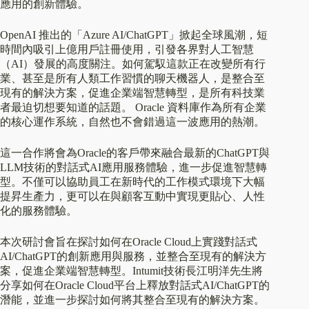
應用的創新體驗。
OpenAI 推出的「Azure AI/ChatGPT」掀起全球風潮，短
時間內吸引上億用戶註冊使用，引發各界對人工智慧
（AI）發展的高度關注。如何駕馭這款正在改變所有行
業、甚至是所有人類工作習慣的聊天機器人，是整合至
現有的解決方案，促進企業端智慧轉型，是所有科技業
者最迫切想要知道的話題。 Oracle 資料庫作為所有企業
的核心運作系統，自然也不會錯過這一波應用的熱潮。
這一合作將會為Oracle的客戶帶來融合最新的ChatGPT與
LLM技術的對話式AI應用服務體驗，進一步促進智慧轉
型。不僅可以協助員工在新時代的工作模式環境下大幅
提昇生產力，更可以在與顧客互動中實現更貼心、人性
化的服務體驗。
本次研討會旨在探討如何在Oracle Cloud上實踐對話式
AI/ChatGPT的創新應用與服務，並整合至現有的解決方
案，促進企業端智慧轉型。Intumit技術長江明洋先生將
分享如何在Oracle Cloud平台上釋放對話式AI/ChatGPT的
潛能，並進一步探討如何將其整合至現有的解決方案。