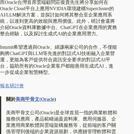
而Oracle台灣首席雲端顧問莊復貴先生將分享如何在
Oracle Cloud平台上應用NVIDIA環境建構Supercluster的
AI/LLM解決方案，並探討如何將其整合至企業應用系
統，以達到更高的效能與應用價值。此外，研討會還將
介紹Oracle資料庫數據中台、ChatGPT在企業應用的實務
整合經驗，以及探討生成式AI的企業應用潛力。
Intumit希望透過與Oracle、緯謙兩家公司的合作，不僅能
夠將ChatGPT與LLM等先進的對話式AI技術融入企業營
運，更能為客戶提供符合資訊安全要求的對話式AI平
台，協助所有的Oracle企業客戶都能善用生成式AI，進
一步促成企業智慧轉型。
報名研討會
關於
美商甲骨文(Oracle
)
美商甲骨文公司(Oracle)是全球首屈一指的商業軟體和
服務供應商，產品範疇涵蓋資料庫、應用伺服器、企
業應用商業軟體與雲端架構服務等，從前端的客戶關
係管理到後端的企業資源規劃，供應鏈管理軟體和雲