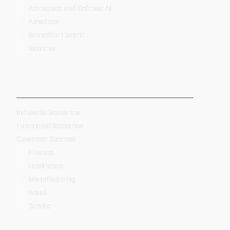
Aerospace and Defense AI
Amadeus
Schneider Electric
Siemens
-
Industrial Scenarios
Functional Scenarios
Customer Success
Finance
Healthcare
Manufacturing
Retail
Service