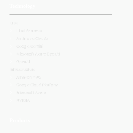
Technology
LLM
LLM Partners
Anthropic Claude
Google Gemini
Microsoft Azure OpenAI
OpenAI
Infrastructure
Amazon AWS
Google Cloud Platform
Microsoft Azure
NVIDIA
Products