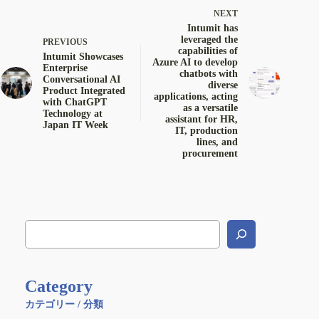
NEXT
Intumit has
leveraged the
PREVIOUS
capabilities of
Intumit Showcases
Azure AI to develop
Enterprise
chatbots with
Conversational AI
diverse
Product Integrated
applications, acting
with ChatGPT
as a versatile
Technology at
assistant for HR,
Japan IT Week
IT, production
lines, and
procurement
Category
カテゴリー / 分類