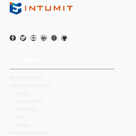
INTUMIT Inc. (
7547:TT
)
AI Application
System Integrator
Enterprise Application
Adobe
Microsoft 365
Salesforce
SAP
Oracle
Vertical Application