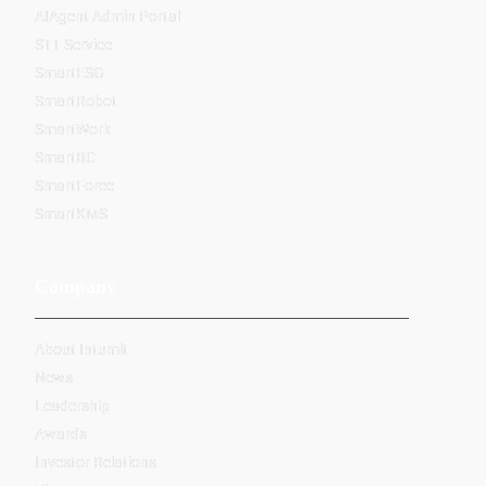
AIAgent Admin Portal
STT Service
SmartESG
SmartRobot
SmartWork
SmartBC
SmartForce
SmartKMS
Company
About Intumit
News
Leadership
Awards
Investor Relations